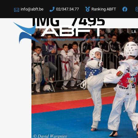
info@abft.be
02/347.34.77
Ranking ABFT
IMG_7495
LA