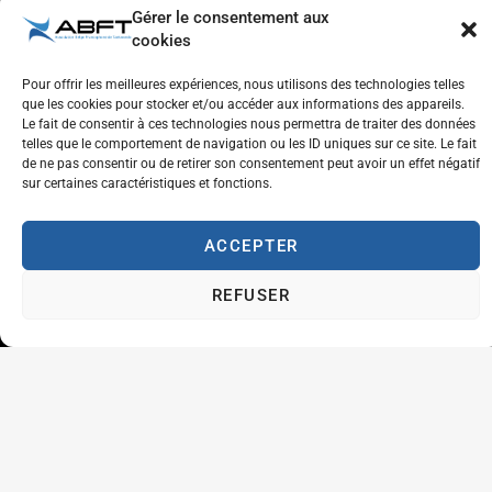
Gérer le consentement aux
cookies
Pour offrir les meilleures expériences, nous utilisons des technologies telles
Respect de l'autre et estime de soi
que les cookies pour stocker et/ou accéder aux informations des appareils.
Tolérance et générosité
Le fait de consentir à ces technologies nous permettra de traiter des données
Courtoisie et coopération
telles que le comportement de navigation ou les ID uniques sur ce site. Le fait
Aventure
de ne pas consentir ou de retirer son consentement peut avoir un effet négatif
Plaisir
sur certaines caractéristiques et fonctions.
Travailler à l'ABFT
ACCEPTER
Initiateur en Taekwondo
REFUSER
Contact
Association Belge Francophone de Taekwondo
Chaussée de Wavre, 2057 - 1160 Auderghem
info@abft.be
+32 (0)2 347 34 77