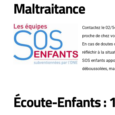
Maltraitance
Contactez le 02/
proche de chez vo
En cas de doutes o
réfléchir à la sit
SOS enfants apport
déboussolées, m
Écoute-Enfants :