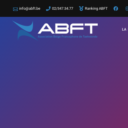
info@abft.be
02/347.34.77
Ranking ABFT
LA