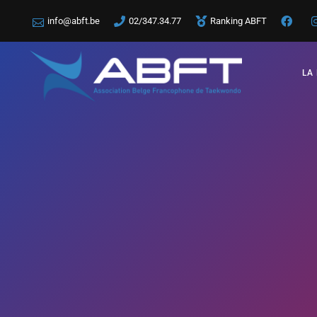
info@abft.be
02/347.34.77
Ranking ABFT
LA