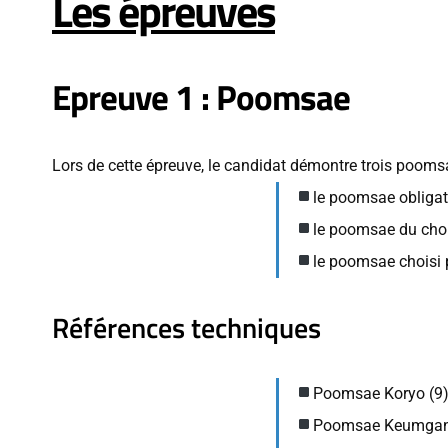
Les épreuves
Epreuve 1 : Poomsae
Lors de cette épreuve, le candidat démontre trois poomsae
le poomsae obligat
le poomsae du cho
le poomsae choisi p
Références techniques
Poomsae Koryo (9)
Poomsae Keumgang