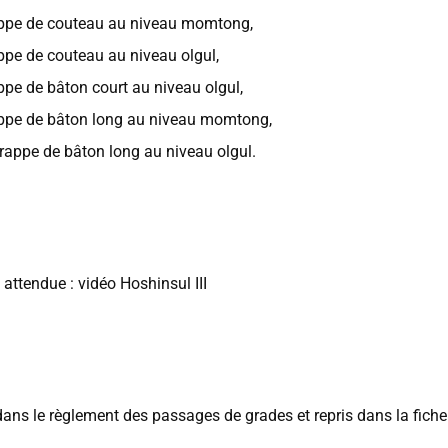
appe de couteau au niveau momtong,
ppe de couteau au niveau olgul,
ppe de bâton court au niveau olgul,
appe de bâton long au niveau momtong,
frappe de bâton long au niveau olgul.
attendue : vidéo Hoshinsul III
 dans le règlement des passages de grades et repris dans la fich