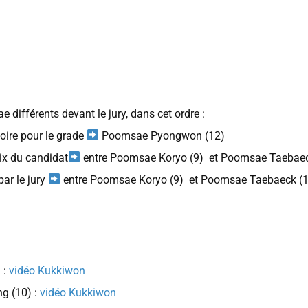
 différents devant le jury, dans cet ordre :
oire pour le grade
Poomsae Pyongwon (12)
ix du candidat
entre Poomsae Koryo (9) et Poomsae Taebaec
ar le jury
entre Poomsae Koryo (9) et Poomsae Taebaeck (
 :
vidéo Kukkiwon
 (10) :
vidéo Kukkiwon