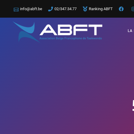
info@abft.be
02/347.34.77
Ranking ABFT
LA