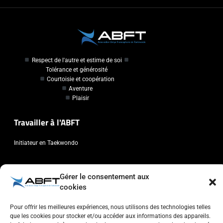
Respect de l'autre et estime de soi
Tolérance et générosité
Courtoisie et coopération
Aventure
Plaisir
Travailler à l'ABFT
Initiateur en Taekwondo
Contact
Gérer le consentement aux
cookies
Association Belge Francophone de Taekwondo
Chaussée de Wavre, 2057 - 1160 Auderghem
Pour offrir les meilleures expériences, nous utilisons des technologies telles
info@abft.be
que les cookies pour stocker et/ou accéder aux informations des appareils.