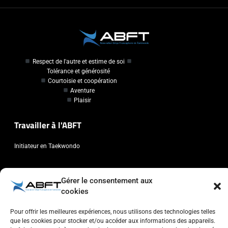
Respect de l'autre et estime de soi
Tolérance et générosité
Courtoisie et coopération
Aventure
Plaisir
Travailler à l'ABFT
Initiateur en Taekwondo
Contact
Gérer le consentement aux
cookies
Association Belge Francophone de Taekwondo
Chaussée de Wavre, 2057 - 1160 Auderghem
Pour offrir les meilleures expériences, nous utilisons des technologies telles
info@abft.be
que les cookies pour stocker et/ou accéder aux informations des appareils.