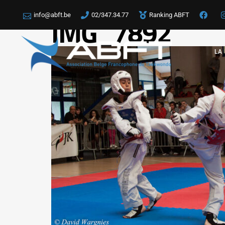
info@abft.be
02/347.34.77
Ranking ABFT
IMG_7892
LA