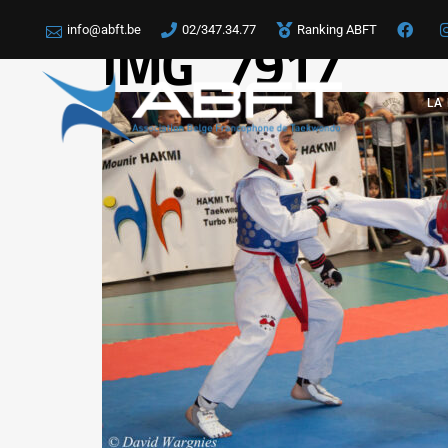
info@abft.be
02/347.34.77
Ranking ABFT
IMG_7917
LA