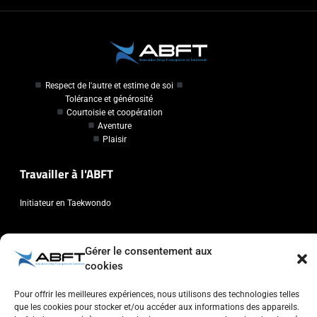
Respect de l'autre et estime de soi
Tolérance et générosité
Courtoisie et coopération
Aventure
Plaisir
Travailler à l'ABFT
Initiateur en Taekwondo
Contact
Gérer le consentement aux
cookies
Association Belge Francophone de Taekwondo
Chaussée de Wavre, 2057 - 1160 Auderghem
Pour offrir les meilleures expériences, nous utilisons des technologies telles
info@abft.be
que les cookies pour stocker et/ou accéder aux informations des appareils.