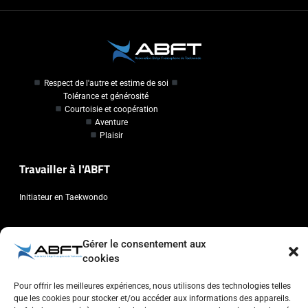
Respect de l'autre et estime de soi
Tolérance et générosité
Courtoisie et coopération
Aventure
Plaisir
Travailler à l'ABFT
Initiateur en Taekwondo
Contact
Gérer le consentement aux
cookies
Association Belge Francophone de Taekwondo
Chaussée de Wavre, 2057 - 1160 Auderghem
Pour offrir les meilleures expériences, nous utilisons des technologies telles
info@abft.be
que les cookies pour stocker et/ou accéder aux informations des appareils.