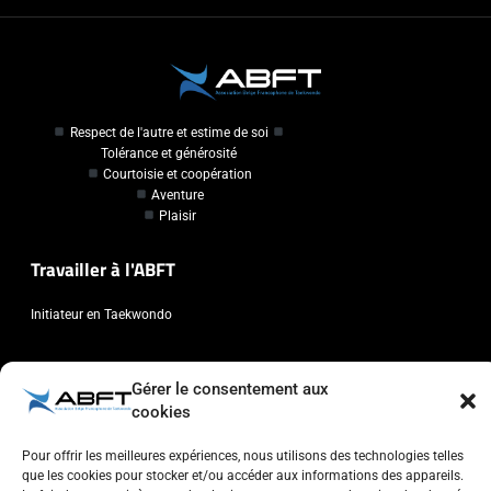
Respect de l'autre et estime de soi
Tolérance et générosité
Courtoisie et coopération
Aventure
Plaisir
Travailler à l'ABFT
Initiateur en Taekwondo
Contact
Gérer le consentement aux
cookies
Association Belge Francophone de Taekwondo
Chaussée de Wavre, 2057 - 1160 Auderghem
Pour offrir les meilleures expériences, nous utilisons des technologies telles
info@abft.be
que les cookies pour stocker et/ou accéder aux informations des appareils.