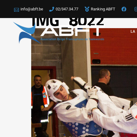
info@abft.be
02/347.34.77
Ranking ABFT
IMG_8022
LA