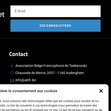
et
S'ENREGISTRER
Contact
Association Belge Francophone de Taekwondo
Chaussée de Wavre, 2057 - 1160 Auderghem
info@abft.be
+32 (0)2 347 34 77
Gérer le consentement aux cookies
es, nous utilisons des technologies telles que les cookies pour stocker et/ou
ils. Le fait de consentir à ces technologies nous permettra de traiter des
de navigation ou les ID uniques sur ce site. Le fait de ne pas consentir ou de