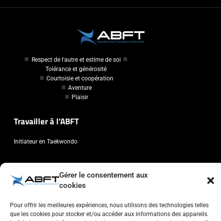
Respect de l'autre et estime de soi
Tolérance et générosité
Courtoisie et coopération
Aventure
Plaisir
Travailler à l'ABFT
Initiateur en Taekwondo
Contact
Gérer le consentement aux
cookies
Association Belge Francophone de Taekwondo
Chaussée de Wavre, 2057 - 1160 Auderghem
Pour offrir les meilleures expériences, nous utilisons des technologies telles
info@abft.be
que les cookies pour stocker et/ou accéder aux informations des appareils.