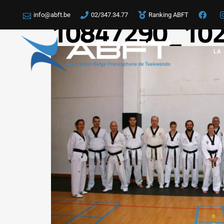
info@abft.be
02/347.34.77
Ranking ABFT
10847290_10
LA