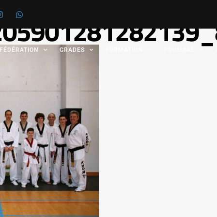
205901281282139_
 FÉDÉRATION
GRADES
FORMATION
POOMSAE