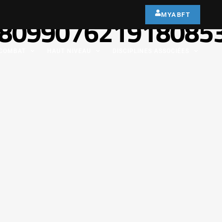
MYABFT
809907621918085
COMBAT
HAUT NIVEAU
DISCIPLINES ASSOCIÉES