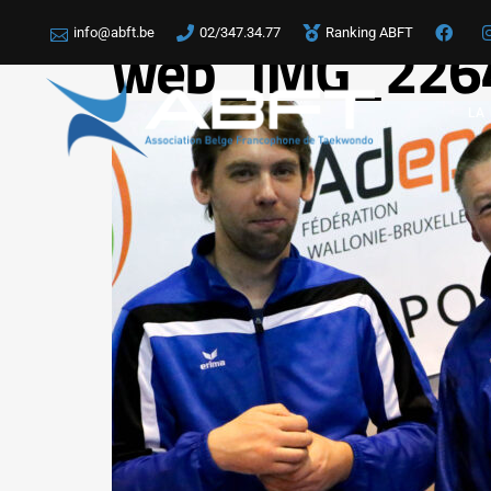
info@abft.be
02/347.34.77
Ranking ABFT
web_IMG_226
LA