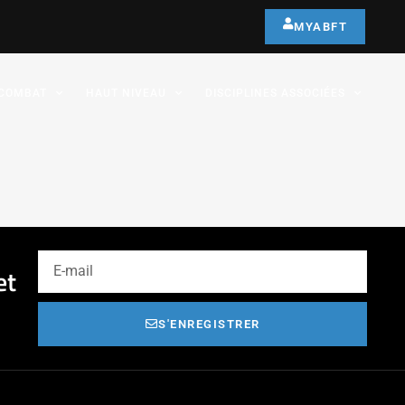
MYABFT
COMBAT
HAUT NIVEAU
DISCIPLINES ASSOCIÉES
et
S'ENREGISTRER