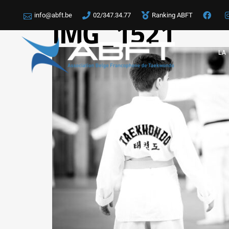
info@abft.be
02/347.34.77
Ranking ABFT
IMG_1521
LA