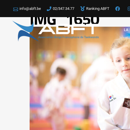
info@abft.be
02/347.34.77
Ranking ABFT
IMG_1650
LA