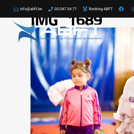
info@abft.be
02/347.34.77
Ranking ABFT
IMG_1689
LA