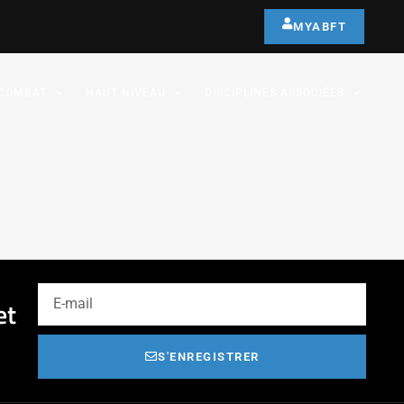
MYABFT
COMBAT
HAUT NIVEAU
DISCIPLINES ASSOCIÉES
et
S'ENREGISTRER