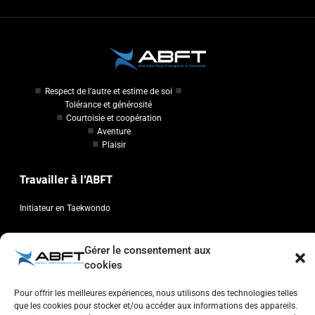
Respect de l'autre et estime de soi
Tolérance et générosité
Courtoisie et coopération
Aventure
Plaisir
Travailler à l'ABFT
Initiateur en Taekwondo
Contact
Gérer le consentement aux
cookies
Association Belge Francophone de Taekwondo
Chaussée de Wavre, 2057 - 1160 Auderghem
Pour offrir les meilleures expériences, nous utilisons des technologies telles
que les cookies pour stocker et/ou accéder aux informations des appareils.
info@abft.be