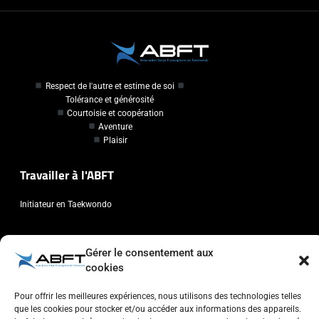
Respect de l'autre et estime de soi
Tolérance et générosité
Courtoisie et coopération
Aventure
Plaisir
Travailler à l'ABFT
Initiateur en Taekwondo
Contact
Gérer le consentement aux
cookies
Association Belge Francophone de Taekwondo
Chaussée de Wavre, 2057 - 1160 Auderghem
Pour offrir les meilleures expériences, nous utilisons des technologies telles
info@abft.be
que les cookies pour stocker et/ou accéder aux informations des appareils.