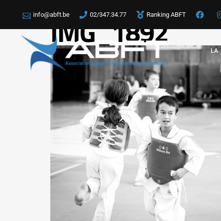
info@abft.be
02/347.34.77
Ranking ABFT
IMG_1892
LA