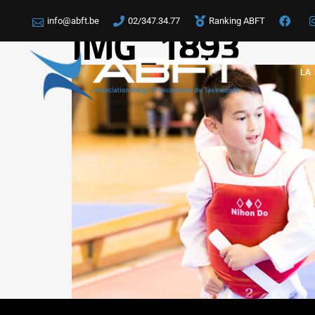
info@abft.be
02/347.34.77
Ranking ABFT
IMG_1893
LA