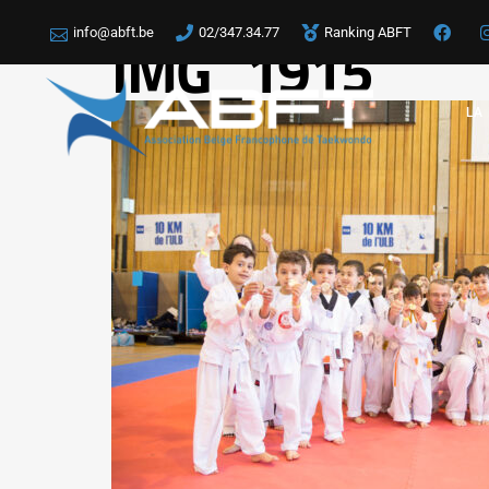
info@abft.be
02/347.34.77
Ranking ABFT
IMG_1915
LA