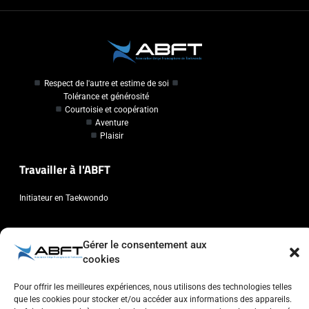
Respect de l'autre et estime de soi
Tolérance et générosité
Courtoisie et coopération
Aventure
Plaisir
Travailler à l'ABFT
Initiateur en Taekwondo
Contact
Gérer le consentement aux
cookies
Association Belge Francophone de Taekwondo
Chaussée de Wavre, 2057 - 1160 Auderghem
Pour offrir les meilleures expériences, nous utilisons des technologies telles
info@abft.be
que les cookies pour stocker et/ou accéder aux informations des appareils.