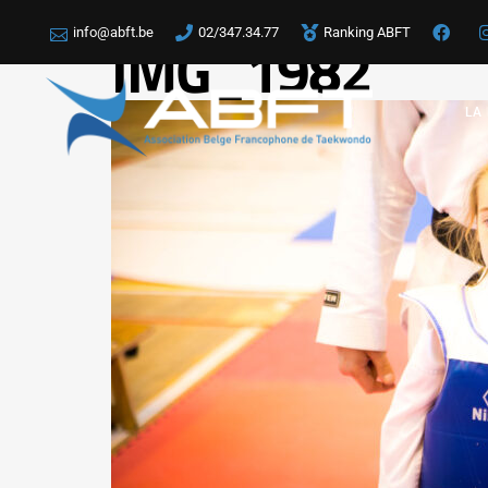
info@abft.be
02/347.34.77
Ranking ABFT
IMG_1982
LA