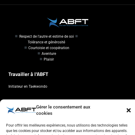
Respect de l'autre et estime de soi
Tolérance et générosité
Courtoisie et coopération
Aventure
Plaisir
Travailler à l'ABFT
Initiateur en Taekwondo
Contact
Gérer le consentement aux
cookies
Association Belge Francophone de Taekwondo
Chaussée de Wavre, 2057 - 1160 Auderghem
Pour offrir les meilleures expériences, nous utilisons des technologies telles
info@abft.be
que les cookies pour stocker et/ou accéder aux informations des appareils.