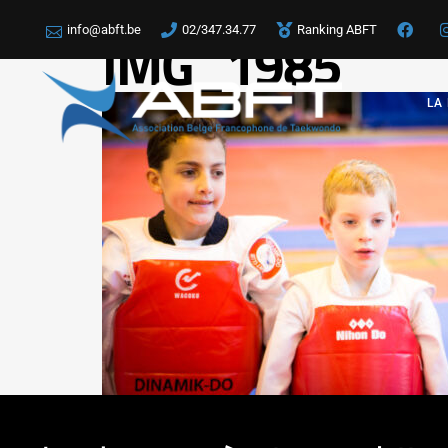
info@abft.be
02/347.34.77
Ranking ABFT
IMG_1985
LA