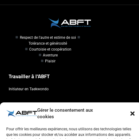
Respect de l'autre et estime de soi
Tolérance et générosité
Courtoisie et coopération
Aventure
Plaisir
Travailler à l'ABFT
Initiateur en Taekwondo
Contact
Gérer le consentement aux
cookies
Association Belge Francophone de Taekwondo
Chaussée de Wavre, 2057 - 1160 Auderghem
Pour offrir les meilleures expériences, nous utilisons des technologies telles
info@abft.be
que les cookies pour stocker et/ou accéder aux informations des appareils.