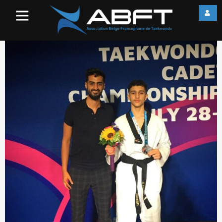
296119374_3223387851246
1