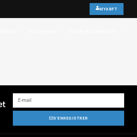
MYABFT
COMBAT
HAUT NIVEAU
DISCIPLINES ASSOCIÉES
et
S'ENREGISTRER