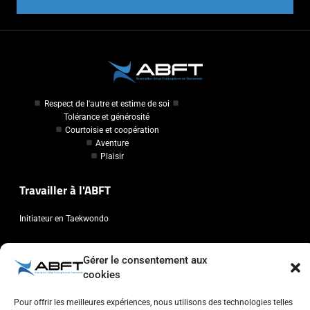
Respect de l'autre et estime de soi
Tolérance et générosité
Courtoisie et coopération
Aventure
Plaisir
Travailler à l'ABFT
Initiateur en Taekwondo
Contact
Gérer le consentement aux
cookies
Association Belge Francophone de Taekwondo
Chaussée de Wavre, 2057 - 1160 Auderghem
Pour offrir les meilleures expériences, nous utilisons des technologies telles