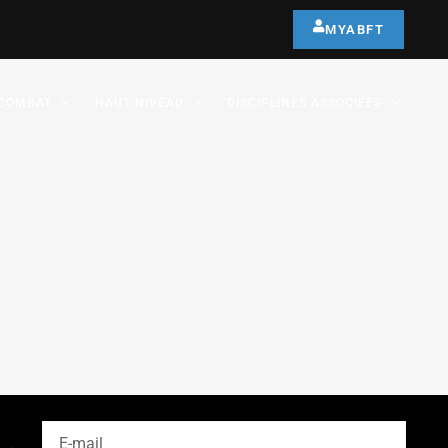
MYABFT
COMBAT
HAUT NIVEAU
DISCIPLINES ASSOCIÉES