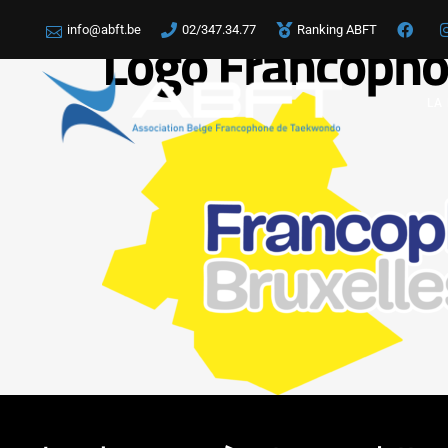
info@abft.be
02/347.34.77
Ranking ABFT
Logo Francopho
LA