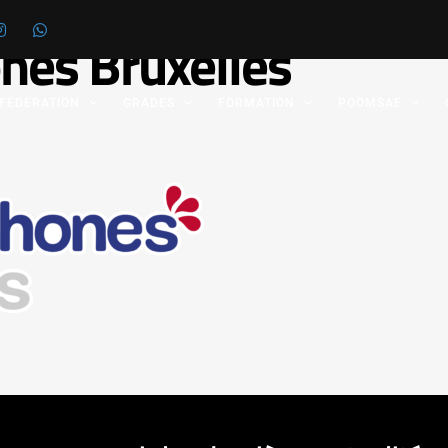
nes Bruxelles
 FÉDÉRATION
GRADES
FORMATION
POOMSAE