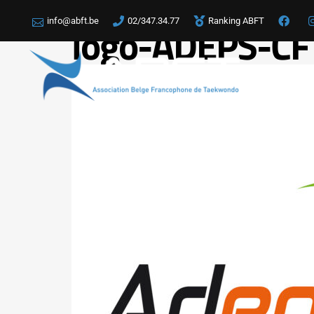
info@abft.be
02/347.34.77
Ranking ABFT
logo-ADEPS-CF
LA