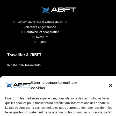
Respect de l'autre et estime de soi
Tolérance et générosité
Courtoisie et coopération
Aventure
Plaisir
Travailler à l'ABFT
Initiateur en Taekwondo
Contact
Gérer le consentement aux
cookies
Association Belge Francophone de Taekwondo
Chaussée de Wavre, 2057 - 1160 Auderghem
Pour offrir les meilleures expériences, nous utilisons des technologies telles
info@abft.be
que les cookies pour stocker et/ou accéder aux informations des appareils.
Le fait de consentir à ces technologies nous permettra de traiter des données
+32 (0)2 347 34 77
telles que le comportement de navigation ou les ID uniques sur ce site. Le fait