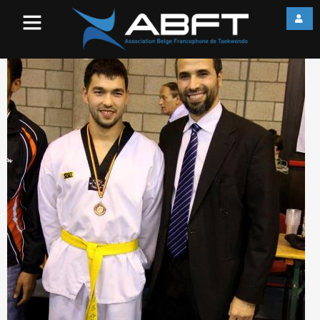
155547_1015108849427192