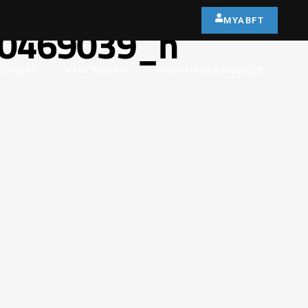
MYABFT
0469039_n
COMBAT
HAUT NIVEAU
DISCIPLINES ASSOCIÉES