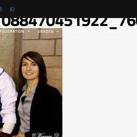
1088470451922_76
 FÉDÉRATION
GRADES
FORMATION
POOMSAE