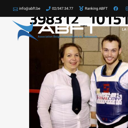
info@abft.be
02/347.34.77
Ranking ABFT
398312_1015
LA