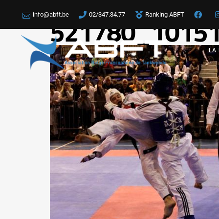
info@abft.be
02/347.34.77
Ranking ABFT
521780_1015
LA