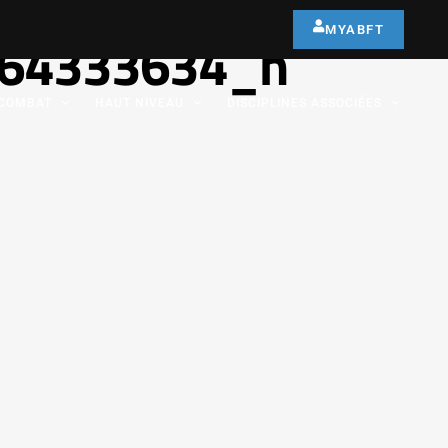
MYABFT
64333634_n
COMBAT
HAUT NIVEAU
DISCIPLINES ASSOCIÉES