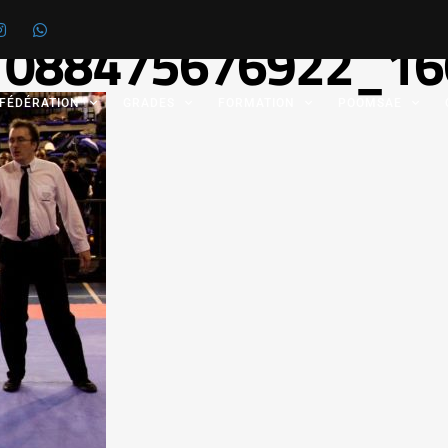
1088475676922_16
 FÉDÉRATION
GRADES
FORMATION
POOMSAE