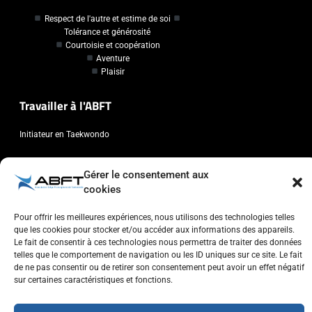
Respect de l'autre et estime de soi
Tolérance et générosité
Courtoisie et coopération
Aventure
Plaisir
Travailler à l'ABFT
Initiateur en Taekwondo
Contact
Gérer le consentement aux
cookies
Association Belge Francophone de Taekwondo
Chaussée de Wavre, 2057 - 1160 Auderghem
Pour offrir les meilleures expériences, nous utilisons des technologies telles
que les cookies pour stocker et/ou accéder aux informations des appareils.
info@abft.be
Le fait de consentir à ces technologies nous permettra de traiter des données
+32 (0)2 347 34 77
telles que le comportement de navigation ou les ID uniques sur ce site. Le fait
de ne pas consentir ou de retirer son consentement peut avoir un effet négatif
sur certaines caractéristiques et fonctions.