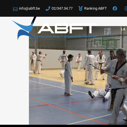
info@abft.be
02/347.34.77
Ranking ABFT
7
LA