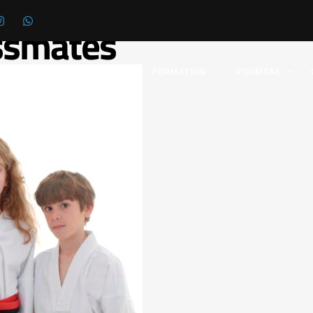
assmates
 FÉDÉRATION
GRADES
FORMATION
POOMSAE