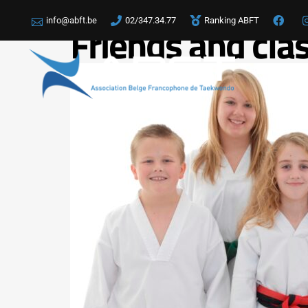
info@abft.be
02/347.34.77
Ranking ABFT
Friends and cl
LA