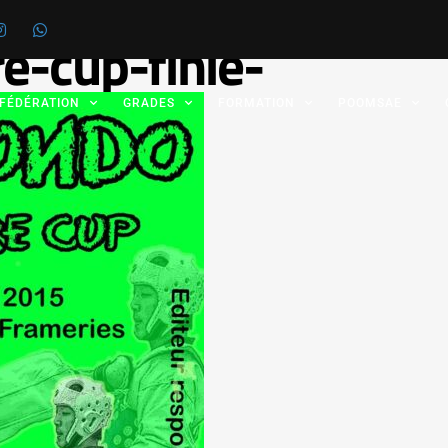
re-cup-finie-
 FÉDÉRATION
GRADES
FORMATION
POOMSAE