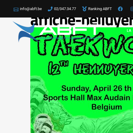
info@abft.be
02/347.34.77
Ranking ABFT
affiche-helluye
LA