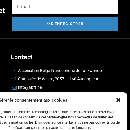
et
S'ENREGISTRER
Contact
Association Belge Francophone de Taekwondo
Chaussée de Wavre, 2057 - 1160 Auderghem
info@abft.be
+32 (0)2 347 34 77
Gérer le consentement aux cookies
es, nous utilisons des technologies telles que les cookies pour stocker et/ou
ils. Le fait de consentir à ces technologies nous permettra de traiter des
de navigation ou les ID uniques sur ce site. Le fait de ne pas consentir ou de
un effet négatif sur certaines caractéristiques et fonctions.