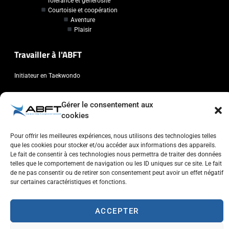
Tolérance et générosité
Courtoisie et coopération
Aventure
Plaisir
Travailler à l'ABFT
Initiateur en Taekwondo
Contact
Gérer le consentement aux
cookies
Association Belge Francophone de Taekwondo
Chaussée de Wavre, 2057 - 1160 Auderghem
Pour offrir les meilleures expériences, nous utilisons des technologies telles
que les cookies pour stocker et/ou accéder aux informations des appareils.
info@abft.be
Le fait de consentir à ces technologies nous permettra de traiter des données
+32 (0)2 347 34 77
telles que le comportement de navigation ou les ID uniques sur ce site. Le fait
de ne pas consentir ou de retirer son consentement peut avoir un effet négatif
sur certaines caractéristiques et fonctions.
ACCEPTER
Copyright © 2023 ABFT.BE – Tous droits réservés