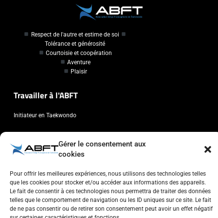
Respect de l'autre et estime de soi
Tolérance et générosité
Courtoisie et coopération
Aventure
Plaisir
Travailler à l'ABFT
Initiateur en Taekwondo
Contact
Gérer le consentement aux
cookies
Association Belge Francophone de Taekwondo
Chaussée de Wavre, 2057 - 1160 Auderghem
Pour offrir les meilleures expériences, nous utilisons des technologies telles
que les cookies pour stocker et/ou accéder aux informations des appareils.
info@abft.be
Le fait de consentir à ces technologies nous permettra de traiter des données
+32 (0)2 347 34 77
telles que le comportement de navigation ou les ID uniques sur ce site. Le fait
de ne pas consentir ou de retirer son consentement peut avoir un effet négatif
sur certaines caractéristiques et fonctions.