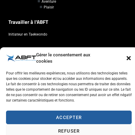
Aventure
Plaisir
Travailler à l'ABFT
Initiateur en Taekwondo
Contact
Gérer le consentement aux
cookies
Association Belge Francophone de Taekwondo
Chaussée de Wavre, 2057 - 1160 Auderghem
Pour offrir les meilleures expériences, nous utilisons des technologies telles
info@abft.be
que les cookies pour stocker et/ou accéder aux informations des appareils.
Le fait de consentir à ces technologies nous permettra de traiter des données
+32 (0)2 347 34 77
telles que le comportement de navigation ou les ID uniques sur ce site. Le fait
de ne pas consentir ou de retirer son consentement peut avoir un effet négatif
sur certaines caractéristiques et fonctions.
ACCEPTER
Copyright © 2023 ABFT.BE – Tous droits réservés
Politique de confidentialité
Utilisation des cookies
Contactez-nous
REFUSER