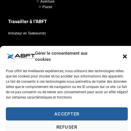
Aventure
Plaisir
Travailler à l'ABFT
Initiateur en Taekwondo
Contact
Gérer le consentement aux
cookies
Association Belge Francophone de Taekwondo
Chaussée de Wavre, 2057 - 1160 Auderghem
Pour offrir les meilleures expériences, nous utilisons des technologies telles
info@abft.be
que les cookies pour stocker et/ou accéder aux informations des appareils.
Le fait de consentir à ces technologies nous permettra de traiter des données
+32 (0)2 347 34 77
telles que le comportement de navigation ou les ID uniques sur ce site. Le fait
de ne pas consentir ou de retirer son consentement peut avoir un effet négatif
sur certaines caractéristiques et fonctions.
ACCEPTER
Copyright © 2023 ABFT.BE – Tous droits réservés
Politique de confidentialité
Utilisation des cookies
Contactez-nous
REFUSER