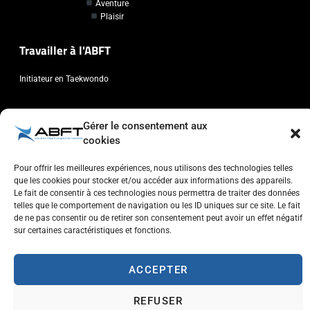
Aventure
Plaisir
Travailler à l'ABFT
Initiateur en Taekwondo
Contact
Gérer le consentement aux
cookies
Association Belge Francophone de Taekwondo
Chaussée de Wavre, 2057 - 1160 Auderghem
Pour offrir les meilleures expériences, nous utilisons des technologies telles
info@abft.be
que les cookies pour stocker et/ou accéder aux informations des appareils.
Le fait de consentir à ces technologies nous permettra de traiter des données
+32 (0)2 347 34 77
telles que le comportement de navigation ou les ID uniques sur ce site. Le fait
de ne pas consentir ou de retirer son consentement peut avoir un effet négatif
sur certaines caractéristiques et fonctions.
ACCEPTER
Copyright © 2023 ABFT.BE – Tous droits réservés
Politique de confidentialité
Utilisation des cookies
Contactez-nous
REFUSER