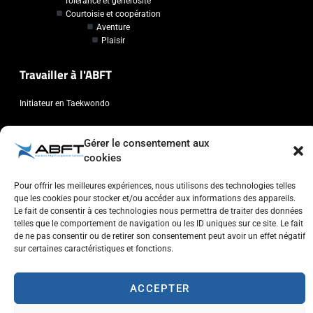
Tolérance et générosité
Courtoisie et coopération
Aventure
Plaisir
Travailler à l'ABFT
Initiateur en Taekwondo
Contact
Gérer le consentement aux
cookies
Association Belge Francophone de Taekwondo
Chaussée de Wavre, 2057 - 1160 Auderghem
Pour offrir les meilleures expériences, nous utilisons des technologies telles
que les cookies pour stocker et/ou accéder aux informations des appareils.
info@abft.be
Le fait de consentir à ces technologies nous permettra de traiter des données
+32 (0)2 347 34 77
telles que le comportement de navigation ou les ID uniques sur ce site. Le fait
de ne pas consentir ou de retirer son consentement peut avoir un effet négatif
sur certaines caractéristiques et fonctions.
ACCEPTER
Copyright © 2023 ABFT.BE – Tous droits réservés